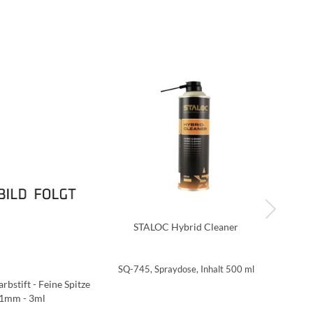
STALOC Hybrid Cleaner
ST
SQ-745, Spraydose, Inhalt 500 ml
SQ-250
rbstift - Feine Spitze
1mm - 3ml