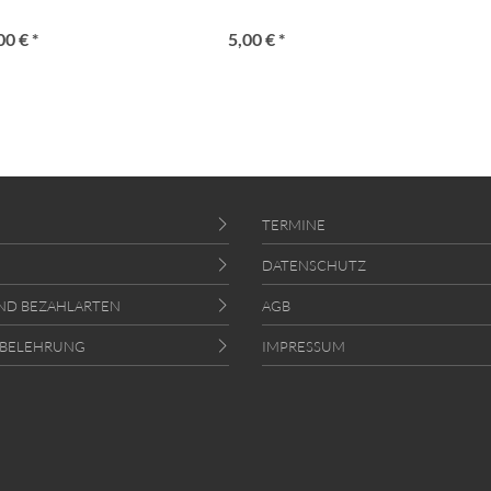
00 € *
5,00 € *
TERMINE
DATENSCHUTZ
ND BEZAHLARTEN
AGB
SBELEHRUNG
IMPRESSUM