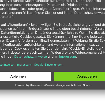
STALOC Karosseriesprühkleber
SQ-640, Spraydose, Inhalt 400 ml
28,00 € *