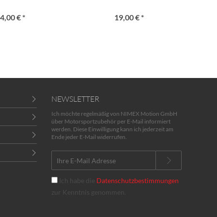
4,00 € *
19,00 € *
NEWSLETTER
Ich möchte regelmäßig von NIMEX Motion GmbH
über Motorsportzubehör per E-Mail informiert
werden. Diese Einwilligung kann ich jederzeit am
Ende jeder E-Mail widerrufen.
Ich habe die
Datenschutzbestimmungen
zur Kenntnis genommen.