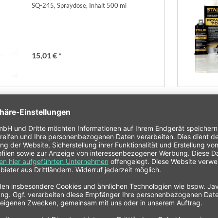
SQ-245, Spraydose, Inhalt 500 ml
15,01 € *
STALOC Spezialklebstoff
Carbo Speed, für Carbon- und
Kunststoffreparatur,
Doppelkartusche, Inhalt 50 ml
34,00 € *