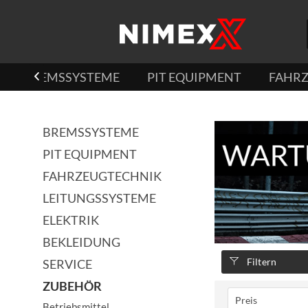
BREMSSYSTEME
PIT EQUIPMENT
FAHR

BREMSSYSTEME
PIT EQUIPMENT
FAHRZEUGTECHNIK
LEITUNGSSYSTEME
ELEKTRIK
BEKLEIDUNG
Filtern
SERVICE
ZUBEHÖR
Preis
Betriebsmittel