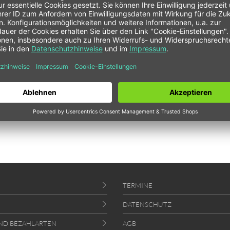
 - metrisch
 € *
TERMINE
DATENSCHUTZ
ND BEZAHLARTEN
AGB