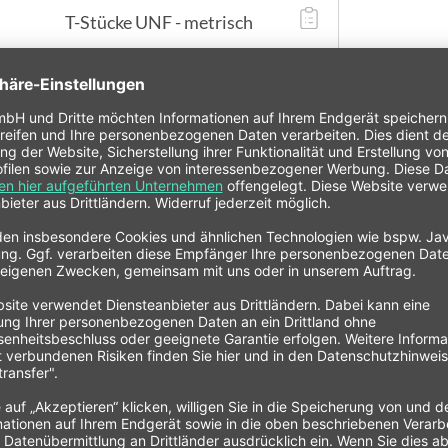
T-Stücke UNF - metrisch
77,00 € *
Variante
D03-M10x1
D06-M10x1