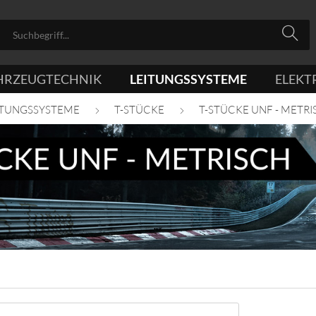
HRZEUGTECHNIK
LEITUNGSSYSTEME
ELEKT
ITUNGSSYSTEME
T-STÜCKE
T-STÜCKE UNF - METRI