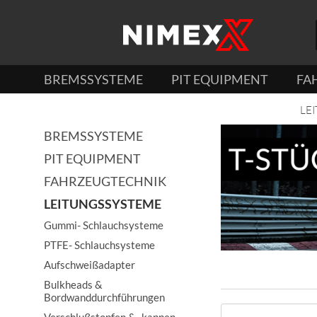
BREMSSYSTEME
PIT EQUIPMENT
FA
LE
BREMSSYSTEME
PIT EQUIPMENT
FAHRZEUGTECHNIK
LEITUNGSSYSTEME
Gummi- Schlauchsysteme
PTFE- Schlauchsysteme
Aufschweißadapter
Bulkheads &
Bordwanddurchführungen