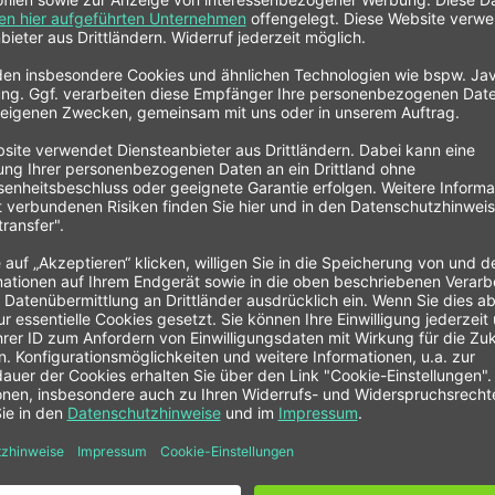
M10x1
42,00 € *
Mutter für Bulkhead metrisch
ab 2,50 € *
Variante