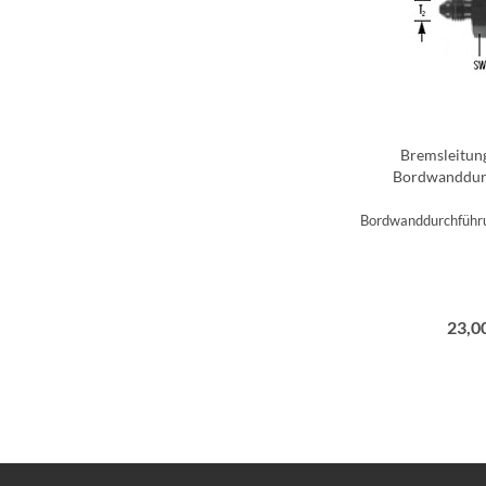
Bremsleitun
Bordwanddurc
Bordwanddurchführu
23,00