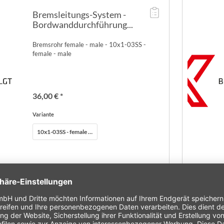
Bremsleitungs-System -
Bordwanddurchführung...
Bremsrohr female - male - 10x1-03SS -
female - male
36,00 € *
Variante
10x1-03SS - female - male
Bordwanddurchführung - M10x1