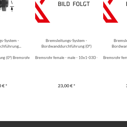
gs-System -
Bremsleitungs-System -
Bremsle
hführung...
Bordwanddurchführung (0°)
Bordwan
ng (0°) Bremsrohr female - 10x1 - female
Bremsrohr female - male - 10x1-03D - female - male
Bremsrohr fem
 € *
23,00 € *