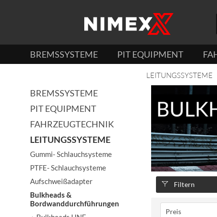
BREMSSYSTEME
PIT EQUIPMENT
FA
LEITUNGSSYSTEME
BREMSSYSTEME
PIT EQUIPMENT
FAHRZEUGTECHNIK
LEITUNGSSYSTEME
Gummi- Schlauchsysteme
PTFE- Schlauchsysteme
Aufschweißadapter
Filtern
Bulkheads &
Bordwanddurchführungen
Preis