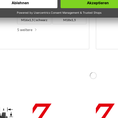
M10x1
M12x1,5
M14x1,5
M16x1,5 | blau
M16x1,5 | schwarz
M18x1,5
5 weitere