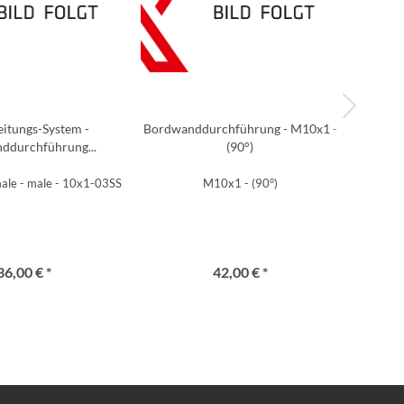
itungs-System -
Bordwanddurchführung - M10x1 -
Bordwa
ddurchführung...
(90°)
ale - male - 10x1-03SS - female - male
M10x1 - (90°)
36,00 € *
42,00 € *