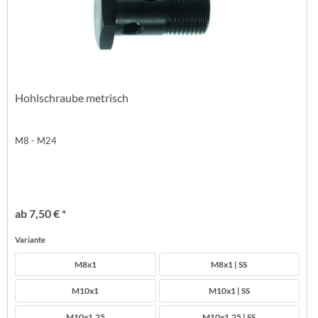
Hohlschraube metrisch
M8 - M24
ab 7,50 € *
Variante
M8x1
M8x1 | SS
M10x1
M10x1 | SS
M10x1,25
M10x1,25 | SS