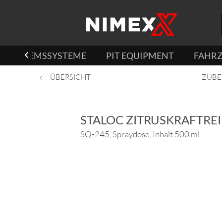
BREMSSYSTEME
PIT EQUIPMENT
FAHR

ÜBERSICHT
ZUBE
STALOC ZITRUSKRAFTRE
SQ-245, Spraydose, Inhalt 500 ml