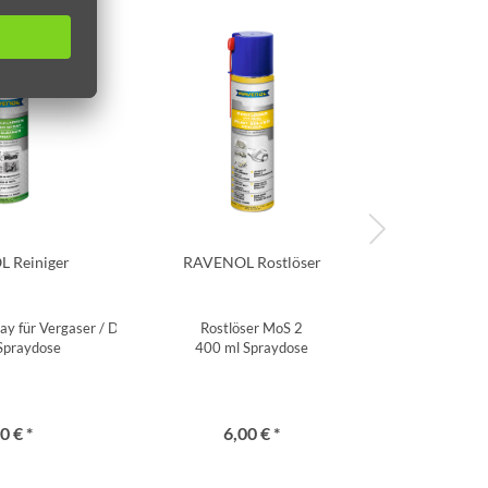
 Reiniger
RAVENOL Rostlöser
STALOC Desi
ay für Vergaser / Drosselklappen
Rostlöser MoS 2
DESIN.750, Haut
Spraydose
400 ml Spraydose
Inha
0 € *
6,00 € *
23