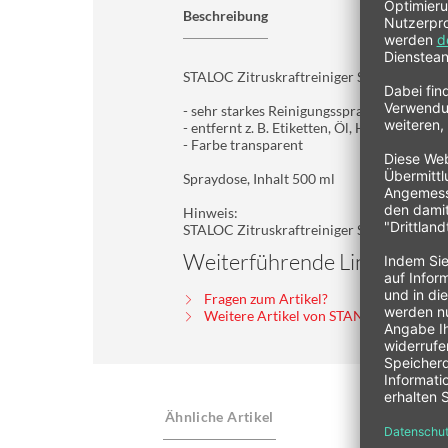
Beschreibung
STALOC Zitruskraftreiniger SQ-245
- sehr starkes Reinigungsspray zum Entfet
- entfernt z. B. Etiketten, Öl, Harz, Filzsti
- Farbe transparent
Spraydose, Inhalt 500 ml
Hinweis:
STALOC Zitruskraftreiniger SQ-245 ist nich
Weiterführende Links zu "ST
Fragen zum Artikel?
Weitere Artikel von STANKOVSKY Ha
Ähnliche Artikel