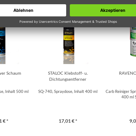
wer Schaum
STALOC Klebstoff- u.
RAVENOL
Dichtungsentferner
e, Inhalt 500 ml
SQ-740, Spraydose, Inhalt 400 ml
Carb Reiniger Spr
400 ml 
 € *
17,01 € *
9,0