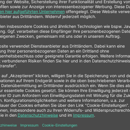
ten und Reinigen von stark verschmutzten Metallteilen und Kunststoffen
fte, Teer, sowie Klebstoffreste, oder frische PU-Schäume
t leitend, nicht korrosiv und hinterlässt keine Rückstände
ALOC Zitruskraftreiniger"
ndels GmbH