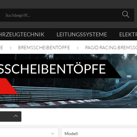
HRZEUGTECHNIK
LEITUNGSSYSTEME
ELEKT
ME
BREMSSCHEIBENTÖPFE
PAGID RACING BREMSS
Modell