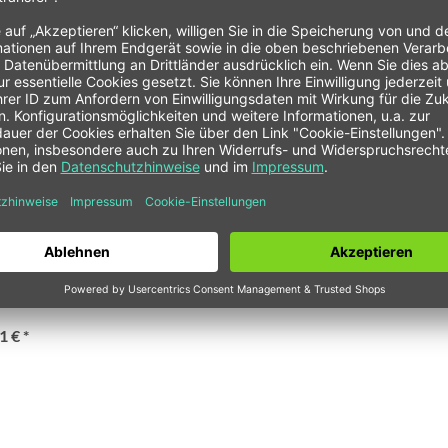
emsscheibentopf
20101
 Seat / VW - Vorderachse)
1 € *