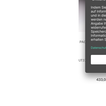
PAGID Racing Br
EB3781
UT3780x340 (Audi /
433,0