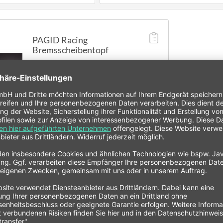
PAGID Racing
Bremsscheibentopf
EB378120101
UT3780x340 (Audi / Seat / VW -
Vorderachse)
433,01 € *