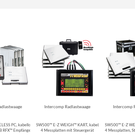
adlastwaage
Intercomp Radlastwaage
Intercomp 
ESS PC, kabellos,
SW500™ E-Z WEIGH™ KART, kabelgebunden,
SW500™ E-Z WEI
SB RFX™ Empfänger Box
4 Messplatten mit Steuergerät
4 Messplatten, St