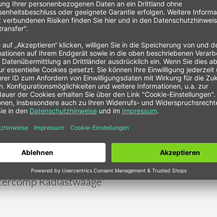
s
rgung
ff Wabenmuster Innenkonstruktion
 Breite verstellbar
rrampen
ät in Kunststoffbox
iegezellen und integriertem RFX™ Sendemodul
81 x 381 x 64 mm
er ca. 400 Stunden
tenverarbeitung auf PC
660 x 584 mm
ntercomp Radlastwaage"