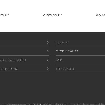
99 € *
2.929,99 € *
3.974
TERMINE
DATENSCHUTZ
ND BEZAHLARTEN
AGB
SBELEHRUNG
IMPRESSUM
gesetzl. Mehrwertsteuer zzgl.
Versandkosten
und ggf. Nachnahmegebühren, wenn nicht 