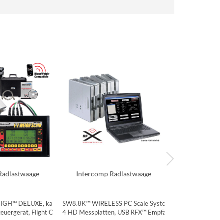
Radlastwaage
Intercomp Radlastwaage
Intercomp
GH™ DELUXE, kabelgebunden,
SW8.8K™ WIRELESS PC Scale System, kabellos,
SW650RFX™ WI
euergerät, Flight Case, Software
4 HD Messplatten, USB RFX™ Empfänger Box
4 Messplatt