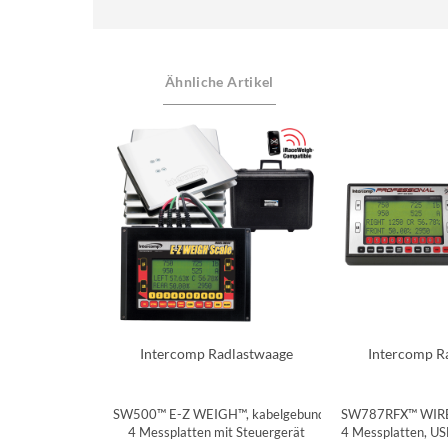
Ähnliche Artikel
Intercomp Radlastwaage
Intercomp R
SW500™ E-Z WEIGH™, kabelgebunden,
SW787RFX™ WIREL
4 Messplatten mit Steuergerät
4 Messplatten, U