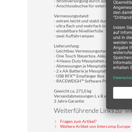
- Stromversorgung durch aufladbare Akku
- Anschlussbuchse für externe Stromverso
Vermessungsstand:
- extrem leicht und stabil durch Kunststo
- ultra flach und mehrfach in der Länge und
- einstellbare Nivellierfüße
- zwei Auffahrrampen
Lieferumfang:
- Leichtbau Vermessungsstand mit Auffah
- One Touch Steuerbox, Akkus und Ladeger
- 4 Heavy Duty Messplatten mit je vier W
- Abmessungen je Messplatte L x B x H = 3
- 2 x AA Batterie je Messplatte, Lebensdau
- USB RFX™ Empfänger Box
- RACEWEIGH™ Software Programm zur Da
Gewicht ca. 271,0 kg
Versandabmessungen L x B x H = 2.616 x 
2 Jahre Garantie
Weiterführende Links zu "I
Fragen zum Artikel?
Weitere Artikel von Intercomp Europe