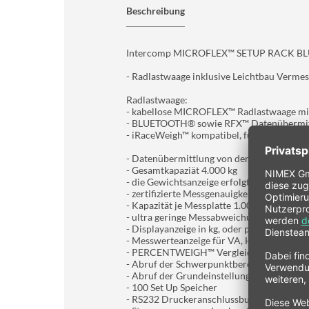
Beschreibung
Intercomp MICROFLEX™ SETUP RACK 
- Radlastwaage inklusive Leichtbau Verme
Radlastwaage:
- kabellose MICROFLEX™ Radlastwaage mi
- BLUETOOTH® sowie RFX™ Datenübermitt
- iRaceWeigh™ kompatibel, für die Daten
- Datenübermittlung von den Messplatte
- Gesamtkapaziät 4.000 kg
- die Gewichtsanzeige erfolgt in 0,5 kg Schr
- zertifizierte Messgenauigkeit +/- 0,1% be
- Kapazität je Messplatte 1.000 kg
- ultra geringe Messabweichungen durch 4
- Displayanzeige in kg, oder psi
- Messwerteanzeige für VA, HA, linke Seite,
- PERCENTWEIGH™ Vergleichsanzeige für d
- Abruf der Schwerpunktberechnung
- Abruf der Grundeinstellungs Werte
- 100 Set Up Speicher
- RS232 Druckeranschlussbuchse