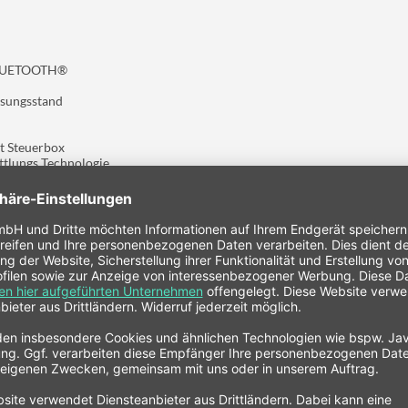
BLUETOOTH®
ssungsstand
t Steuerbox
lungs Technologie
übermittlung zu mobilen iOS® und Android® Empfangsgeräten
n Sendern zum PC über USB RFX™ Empfänger Box
itten
zogen auf das Gewicht auf jeder Messplatte
 Wiegezellen pro Messplatte
 rechte Seite, diagonal und gesamt
ie Radlasten auch in Prozentwerten bis zu 0,01%