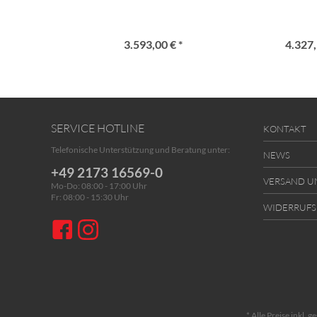
3.593,00 € *
4.327,
SERVICE HOTLINE
KONTAKT
Telefonische Unterstützung und Beratung unter:
NEWS
+49 2173 16569-0
VERSAND U
Mo-Do: 08:00 - 17:00 Uhr
Fr: 08:00 - 15:30 Uhr
WIDERRUF
* Alle Preise inkl. 