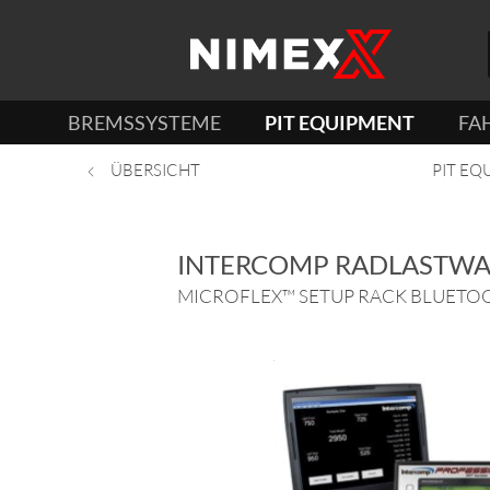
BREMSSYSTEME
PIT EQUIPMENT
FA
ÜBERSICHT
PIT EQ
INTERCOMP RADLASTW
MICROFLEX™ SETUP RACK BLUETOOTH®,