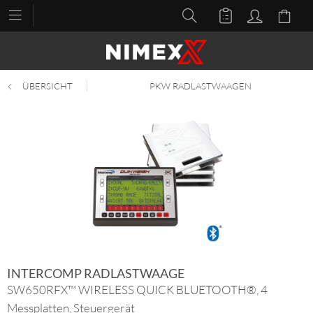
ÜBERSICHT
PKW RADLASTWAAGEN
INTERCOMP RADLASTWAAGE
SW650RFX™ WIRELESS QUICK BLUETOOTH®, 4
Messplatten, Steuergerät