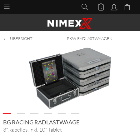
ÜBERSICHT
PKW RADLASTWAAGEN
BG RACING RADLASTWAAGE
3", kabellos, inkl. 10" Tablet