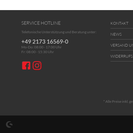
SERVICE HOTLINE
KONTAKT
Telefonische Unterstützung und Beratung unter:
NEWS
+49 2173 16569-0
VERSAND U
Mo-Do: 08:00 - 17:00 Uhr
Fr: 08:00 - 15:30 Uhr
WIDERRUF
* Alle Preise inkl. 