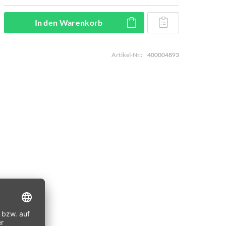
In den
Warenkorb
Artikel-Nr.:
400004893