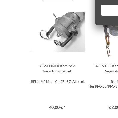
CASELINER Kamlock
KRONTEC Kam
Verschlussdeckel
Separat
"RFL", 1½", MIL - C - 27487, Aluminium
R 1 
für RFC-88/RFC-8
40,00 € *
62,00