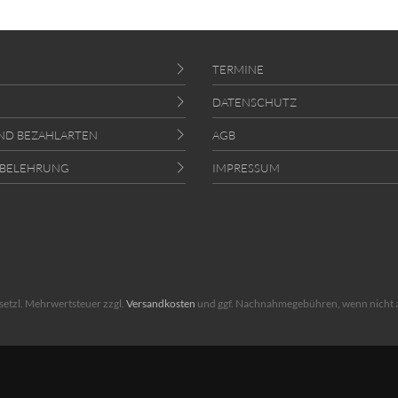
TERMINE
DATENSCHUTZ
ND BEZAHLARTEN
AGB
SBELEHRUNG
IMPRESSUM
gesetzl. Mehrwertsteuer zzgl.
Versandkosten
und ggf. Nachnahmegebühren, wenn nicht 