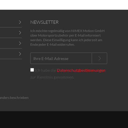
NEWSLETTER
Ich möchte regelmäßig von NIMEX Motion GmbH
über Motorsportzubehör per E-Mail informiert
werden. Diese Einwilligung kann ich jederzeit am
Ende jeder E-Mail widerrufen.
Ich habe die
Datenschutzbestimmungen
zur Kenntnis genommen.
anders beschrieben