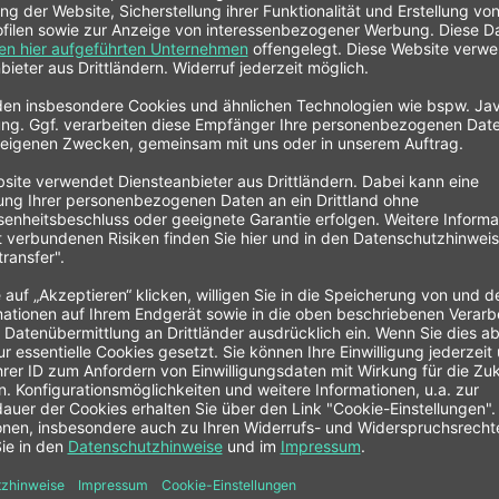
e
außen) - (Stäubli u. A.)
ASELINER Schlauchschelle"