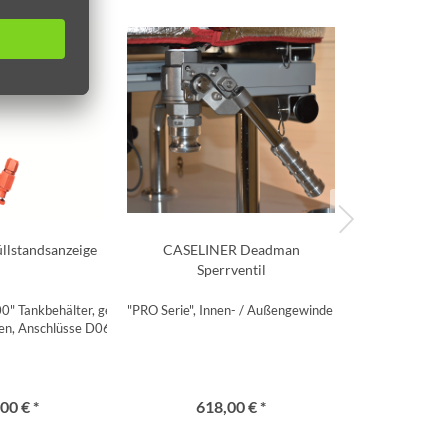
llstandsanzeige
CASELINER Deadman
CASELIN
Sperrventil
Wink
200" Tankbehälter, gemäß FIA
"PRO Serie", Innen- / Außengewinde DN40, für 1½" Kam
45°, Innen- / 
ien, Anschlüsse D06
Al
00 € *
618,00 € *
48