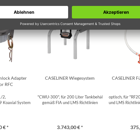
lock Adapter
CASELINER Wiegesystem
CASELINER Fü
or RFC
1/2,
"CWU-300", für 200 Liter Tankbehälter
optisch, für "RF
9 Koaxial System
gemäß FIA und LMS Richtlinien
und LMS Richtlin
 € *
3.743,00 € *
375,