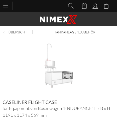
ÜBERSICHT
TANKANLAGENZUBEHÖR
CASELINER FLIGHT CASE
für Equipment von Boxenwagen "ENDURANCE", L x B x H =
1191 x 1174 x 569 mm