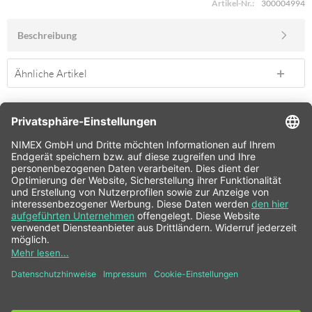
Artikel-Nr.:
300004994
Beschreibung
Ähnliche Artikel
SERVICE HOTLINE
SHOP SERVICE
INFORMATIONEN
NEWSLETTER
* Alle Preise inkl. gesetzl. Mehrwertsteuer zzgl.
Versandkosten
und ggf.
Nachnahmegebühren, wenn nicht anders beschrieben