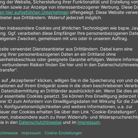
druckmessgeräte von Intercomp. Wird standardmäßig mit Winkelspannfutt
00 PSI
 barometrischen Druck
und CALCULATES GAIN
ken: IN/HOT, OUT/COLD und GAINS
 RaceWeigh App
INTERCOMP Digitaler Reifendruckprüfer"