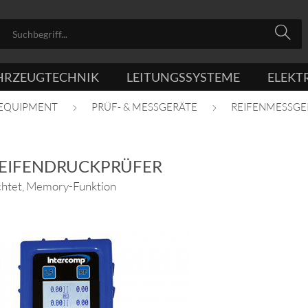
HRZEUGTECHNIK
LEITUNGSSYSTEME
ELEKT
 EQUIPMENT
PRÜF- & MESSGERÄTE
REIFENMESSGE
REIFENDRUCKPRÜFER
uchtet, Memory-Funktion