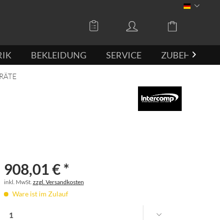
DEUTSCH
RIK
BEKLEIDUNG
SERVICE
ZUBEHÖR

RÄTE
908,01 € *
inkl. MwSt.
zzgl. Versandkosten
Ware ist im Zulauf