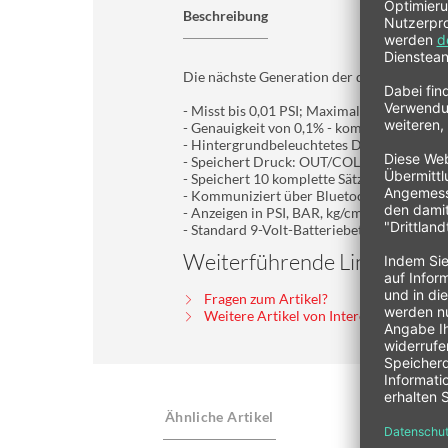
Beschreibung
Die nächste Generation der digitalen Luft
- Misst bis 0,01 PSI; Maximaler Druck 150,
- Genauigkeit von 0,1% - kompensiert den
- Hintergrundbeleuchtetes Display
- Speichert Druck: OUT/COLD, IN/HOT, 
- Speichert 10 komplette Sätze von Drüc
- Kommuniziert über Bluetooth® mit der
- Anzeigen in PSI, BAR, kg/cm²
- Standard 9-Volt-Batteriebetrieb
Weiterführende Links zu "
Fragen zum Artikel?
Weitere Artikel von Intercomp Europe
Ähnliche Artikel