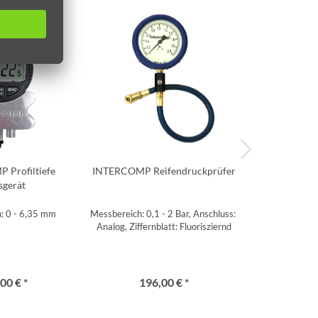
 Profiltiefe
INTERCOMP Reifendruckprüfer
INTERCOMP Re
sgerät
: 0 - 6,35 mm
Messbereich: 0,1 - 2 Bar, Anschluss: 45° (Bleeder)
Messbereich: 0,
Analog, Ziffernblatt: Fluorisziernd
Ziffernblat
00 € *
196,00 € *
196