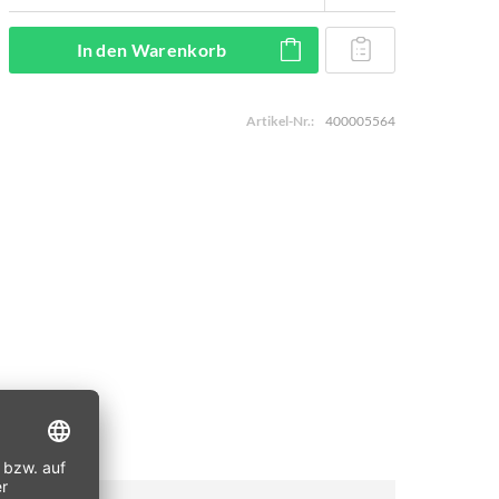
In den
Warenkorb
Artikel-Nr.:
400005564