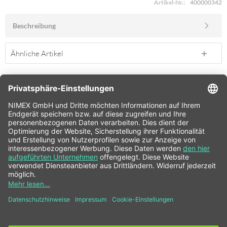
Artikel-Nr.:
400000342
Beschreibung
Ähnliche Artikel
SERVICE HOTLINE
SHOP SERVICE
INFORMATIONEN
NEWSLETTER
* Alle Preise inkl. gesetzl. Mehrwertsteuer zzgl.
Versandkosten
und ggf.
Nachnahmegebühren, wenn nicht anders beschrieben