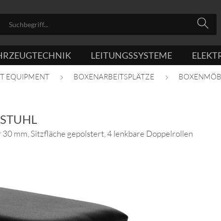
HRZEUGTECHNIK
LEITUNGSSYSTEME
ELEKT
IT EQUIPMENT
BOXENARBEITSPLÄTZE
BOXENMÖB
RSTUHL
30 mm, Sitzfläche gepolstert, 4 lenkbare Doppelrollen