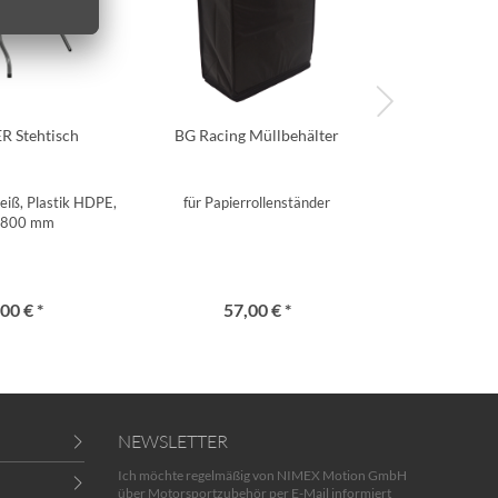
R Stehtisch
BG Racing Müllbehälter
BG Racing
weiß, Plastik HDPE,
für Papierrollenständer
Klappbar - Grau
1800 mm
00 € *
57,00 € *
123
NEWSLETTER
Ich möchte regelmäßig von NIMEX Motion GmbH
über Motorsportzubehör per E-Mail informiert