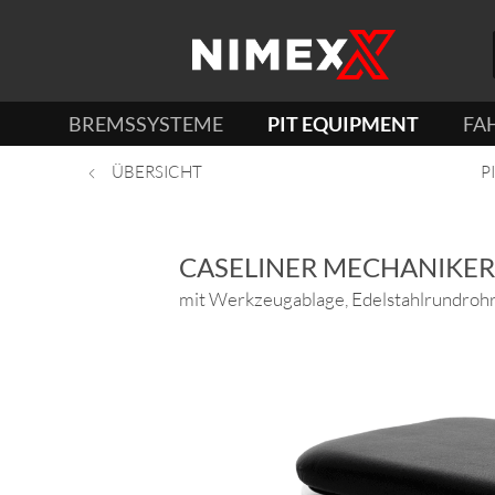
BREMSSYSTEME
PIT EQUIPMENT
FA
ÜBERSICHT
P
CASELINER MECHANIKE
mit Werkzeugablage, Edelstahlrundrohr 