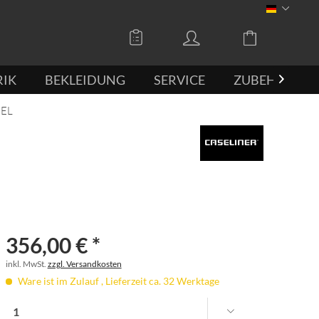
DEUTSCH
RIK
BEKLEIDUNG
SERVICE
ZUBEHÖR

EL
356,00 € *
inkl. MwSt.
zzgl. Versandkosten
Ware ist im Zulauf , Lieferzeit ca. 32 Werktage