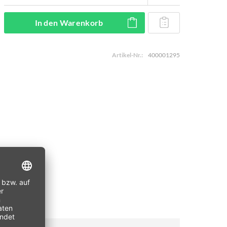
In den
Warenkorb
Artikel-Nr.:
400001295