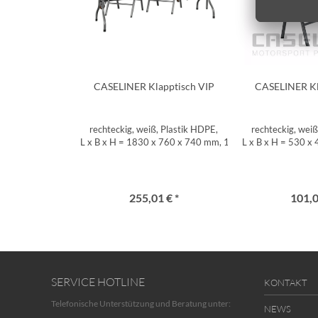
CASELINER Klapptisch VIP
CASELINER Kl
rechteckig, weiß, Plastik HDPE,
rechteckig, weiß
L x B x H = 1830 x 760 x 740 mm, 14,0 kg
L x B x H = 530 x
255,01 € *
101,0
SERVICE HOTLINE
KONTAKT
Telefonische Unterstützung und Beratung unter:
NEWS