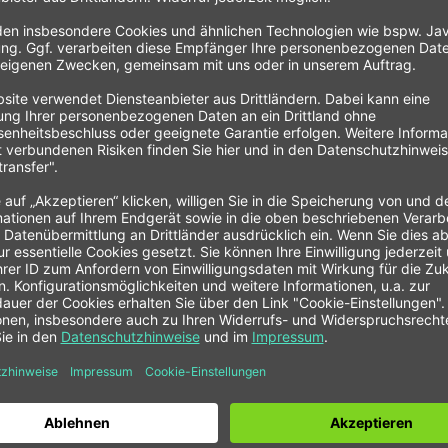
hl
m, Sitzfläche gepolstert, 4 lenkbare Doppelrollen
CASELINER Mechanikerstuhl"