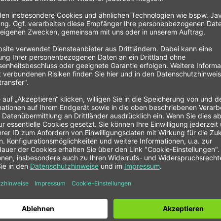
tting S8000 45° metrisch"
inenbau GmbH