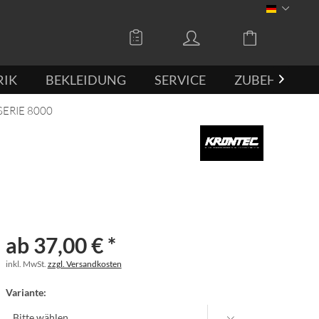
DEUTSCH
RIK
BEKLEIDUNG
SERVICE
ZUBEHÖR

SERIE 8000
ab 37,00 € *
inkl. MwSt.
zzgl. Versandkosten
Variante: