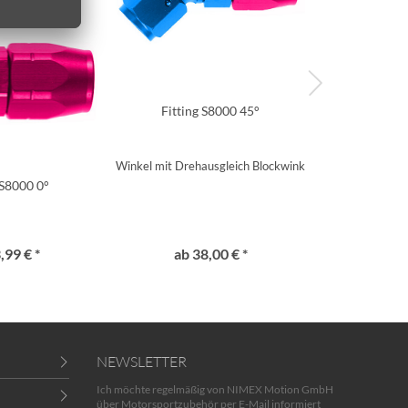
Fitting S8000 45°
Fitting S
Winkel mit Drehausgleich Blockwinkel
Ro
 S8000 0°
,99 € *
ab 38,00 € *
ab 4
NEWSLETTER
Ich möchte regelmäßig von NIMEX Motion GmbH
über Motorsportzubehör per E-Mail informiert