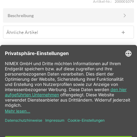
Artikel-Nr.:
200001079
Beschreibung
Ähnliche Artikel
SERVICE HOTLINE
SHOP SERVICE
INFORMATIONEN
NEWSLETTER
* Alle Preise inkl. gesetzl. Mehrwertsteuer zzgl.
Versandkosten
und ggf.
Nachnahmegebühren, wenn nicht anders beschrieben