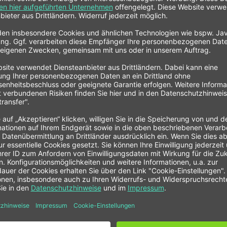
en
bei z. B. Unfall
r Tankbefüllung
L FIA Rückschlagventil"
atories Ltd.
Auf Lager