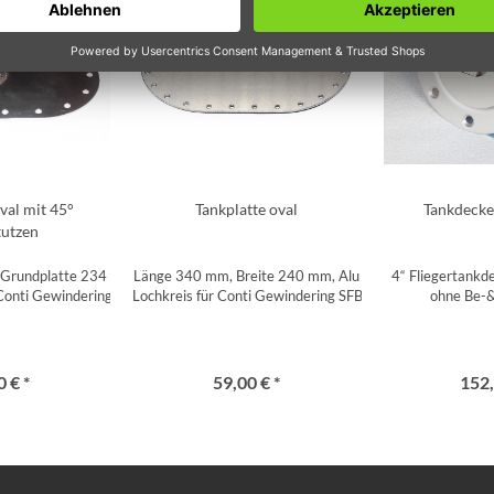
val mit 45°
Tankplatte oval
Tankdecke
tutzen
 Grundplatte 234 x 158 mm,
Länge 340 mm, Breite 240 mm, Alu
4“ Fliegertankd
 Conti Gewindering SFB 225
Lochkreis für Conti Gewindering SFB 228
ohne Be-&
 € *
59,00 € *
152,