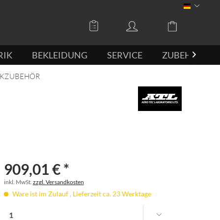
DEUTSCH
RIK
BEKLEIDUNG
SERVICE
ZUBEHÖR

NKZUBEHÖR
909,01 € *
inkl. MwSt.
zzgl. Versandkosten
Ware ist im Zulauf , Lieferzeit ca. 23 Werktage