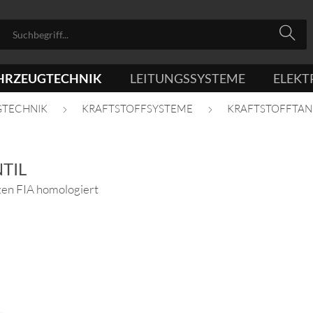
HRZEUGTECHNIK
LEITUNGSSYSTEME
ELEKT
GTECHNIK
KRAFTSTOFFSYSTEME
KRAFTSTOFFTA
TIL
zen FIA homologiert