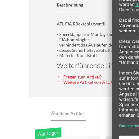
Beschreibung
ATL FIA Rückschlagventil
- Sperrklappe zur Montage im Einfüllstutz
- FIA homologiert
- verhindert das Auslaufen des Kraftftoffes 
- dieses Sicherheitsventil öffnet nur bei de
- Material Kunststoff
Weiterführende Links zu "AT
Fragen zum Artikel?
Weitere Artikel von ATL Aero Tec Labor
Ähnliche Artikel
Auf Lager