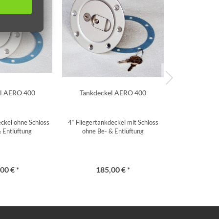
l AERO 400
Tankdeckel AERO 400
Tankdec
eckel ohne Schloss
4“ Fliegertankdeckel mit Schloss
Fliegertankdeck
 Entlüftung
ohne Be- & Entlüftung
00 € *
185,00 € *
141