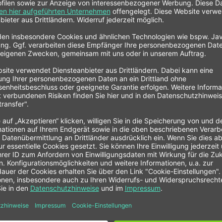
entils
L FIA Rückschlagventil Flansch"
atories Ltd.
Auf Lager