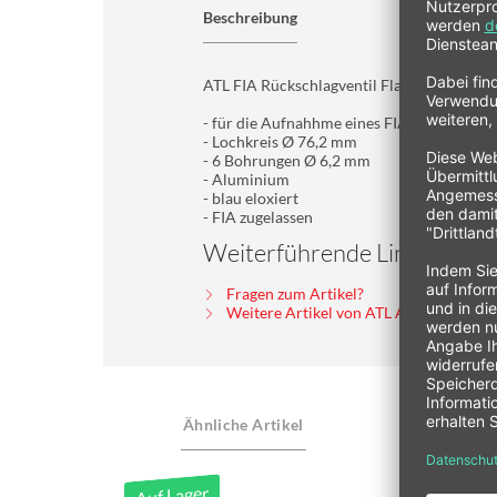
Beschreibung
ATL FIA Rückschlagventil Flansch
- für die Aufnahhme eines FIA Rückschlagv
- Lochkreis Ø 76,2 mm
- 6 Bohrungen Ø 6,2 mm
- Aluminium
- blau eloxiert
- FIA zugelassen
Weiterführende Links zu "AT
Fragen zum Artikel?
Weitere Artikel von ATL Aero Tec Labor
Ähnliche Artikel
Auf Lager