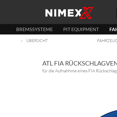
BREMSSYSTEME
PIT EQUIPMENT
FA
ÜBERSICHT
FAHRZEU
ATL FIA RÜCKSCHLAGVE
für die Aufnahhme eines FIA Rückschla