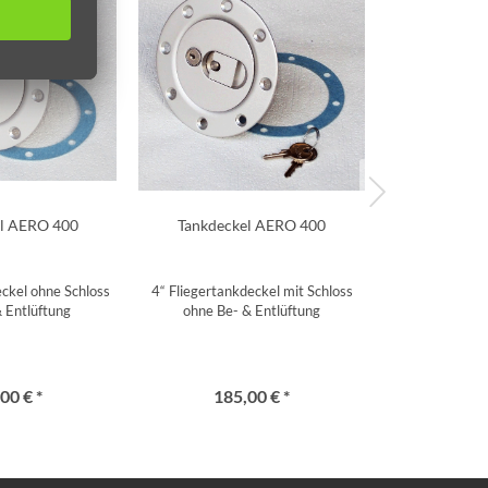
l AERO 400
Tankdeckel AERO 400
Tankdec
eckel ohne Schloss
4“ Fliegertankdeckel mit Schloss
Fliegertankdeck
 Entlüftung
ohne Be- & Entlüftung
00 € *
185,00 € *
141