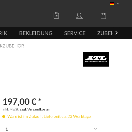
DEUTSCH
RIK
BEKLEIDUNG
SERVICE
ZUBEHÖR

NKZUBEHÖR
197,00 € *
inkl. MwSt.
zzgl. Versandkosten
Ware ist im Zulauf , Lieferzeit ca. 23 Werktage