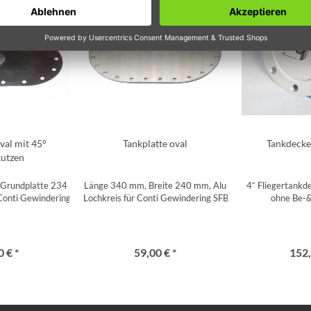
val mit 45°
Tankplatte oval
Tankdecke
tutzen
 Grundplatte 234 x 158 mm,
Länge 340 mm, Breite 240 mm, Alu
4“ Fliegertankd
 Conti Gewindering SFB 225
Lochkreis für Conti Gewindering SFB 228
ohne Be-&
 € *
59,00 € *
152,