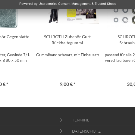
ör Gegenplatte
SCHROTH Zubehör Gurt
SCHROTH
Rückhaltegummi
Schraub
ter, Gewinde 7/16"
Gummiband schwarz, mit Einbausatz
passend für alle
x B 80 x 50 mm
verschlaufbaren 
 € *
9,00 € *
30,
TERMINE
DATENSCHUTZ