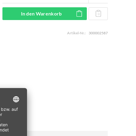
In den
Warenkorb
Artikel-Nr.:
300002587