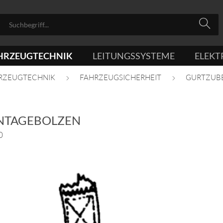
HRZEUGTECHNIK
LEITUNGSSYSTEME
ELEKT
RZEUGTECHNIK
FAHRZEUGSICHERHEIT
GURTZUB
NTAGEBOLZEN
0