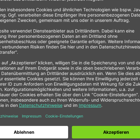
W E 36, ab Bj. 08/90
"SCHROTH Zubehör Montagebolzen"
 Products GmbH