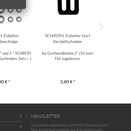
 Zubehör
SCHROTH Zubehör Gurt
SCHROTH 
beschläge
Verstellschieber
Verste
 2" und 3 " SCHROTH Gurte mit
für Gurtbandbreite 2" (50 mm)
für Gurtband
Gurtenden, Satz = 2 Stück
FIA zugelassen
FIA z
00 € *
3,80 € *
4,
NEWSLETTER
Ich möchte regelmäßig von NIMEX Motion GmbH
über Motorsportzubehör per E-Mail informiert