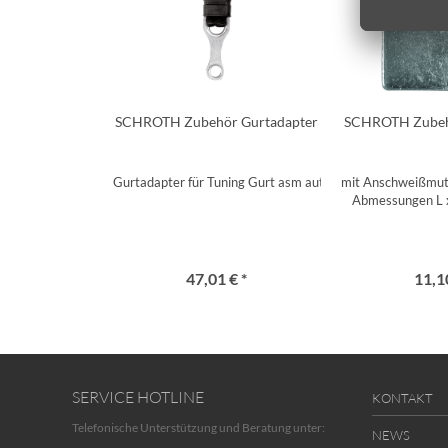
SCHROTH Zubehör Gurtadapter
SCHROTH Zubeh
Gurtadapter für Tuning Gurt asm autocontrol
mit Anschweißmut
Abmessungen L 
47,01 € *
11,10
SERVICE HOTLINE
KONTAKT
Telefonische Unterstützung und Beratung unter:
NEWS