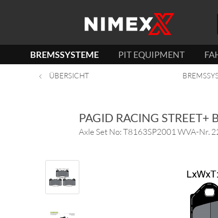
BREMSSYSTEME
PIT EQUIPMENT
FA
ÜBERSICHT
BREMSSY
PAGID RACING STREET+
Axle Set No: T8163SP2001 WVA-Nr. 225