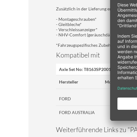
Zusätzlich in der Lieferung enthalten:
- Montageschrauben*
- Gleitbleche*
- Verschleissanzeiger*
- NHV-Comfort (geräuschdämpfender Shim
*Fahrzeugspezifisches Zubehör
Kompatibel mit
Axle Set No: T8163SP2001 WVA-Nr. 22569
Hersteller
Modell
FORD
FORD AUSTRALIA
Weiterführende Links zu "