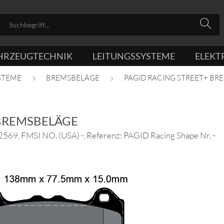
HRZEUGTECHNIK
LEITUNGSSYSTEME
ELEKT
STEME
BREMSBELÄGE
PAGID RACING STREET+ BR
 BREMSBELÄGE
69, FMSI NO. (USA) -, Referenz: PAGID Racing Shape Nr. -