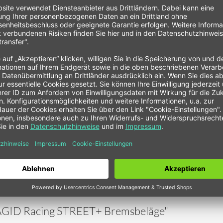
 zur reduzierung von Bremsgeräuschen)*
, FMSI NO. (USA) -, Referenz: PAGID Racing Shape Nr. -
Baujahr
Vorne Links
Vorne Rechts
07/15
11/15 - 12/18
PAGID Racing STREET+ Bremsbeläge"