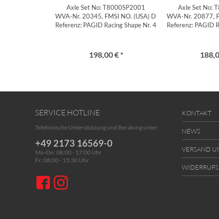
Axle Set No: T8000SP2001
Axle Set No:
WVA-Nr. 20345, FMSI NO. (USA) D1599,
WVA-Nr. 20877, 
Referenz: PAGID Racing Shape Nr. 4345
Referenz: PAGID R
198,00 € *
188,0
SERVICE HOTLINE
KONTAKT
Telefonische Unterstützung und Beratung unter:
NEWS
+49 2173 16569-0
VERSAND U
Mo-Do: 08:00 - 17:00 Uhr
Fr: 08:00 - 15:30 Uhr
WIDERRUF