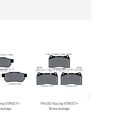
ing STREET+
PAGID Racing STREET+
PAGID Ra
beläge
Bremsbeläge
Brem