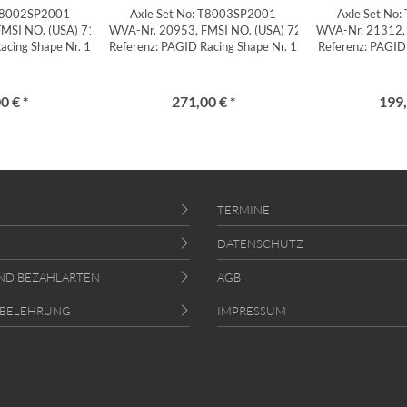
 T8002SP2001
Axle Set No: T8003SP2001
Axle Set No
FMSI NO. (USA) 7189-D286,
WVA-Nr. 20953, FMSI NO. (USA) 7262 D372,
WVA-Nr. 21312,
acing Shape Nr. 1203
Referenz: PAGID Racing Shape Nr. 1204
Referenz: PAGID 
0 € *
271,00 € *
199,
TERMINE
DATENSCHUTZ
ND BEZAHLARTEN
AGB
SBELEHRUNG
IMPRESSUM