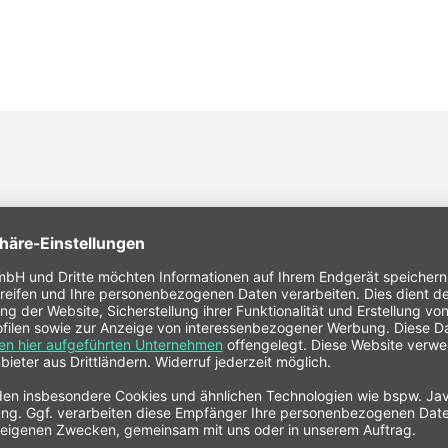
nzulassung an ihre Grenzen kommen, überzeugt der PAGID Racing STRE
 Die spezielle Belagmischung erlaubt ein vielfaches und härteres Brem
R90 Zulassung)
höheren Betriebstemperaturen
ßenfahrzeuge
auch beim Trackday Einsatz
 Straße übertragen