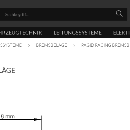
HRZEUGTECHNIK
LEITUNGSSYSTEME
ELEKT
SSYSTEME
BREMSBELÄGE
PAGID RACING BREMS
LÄGE