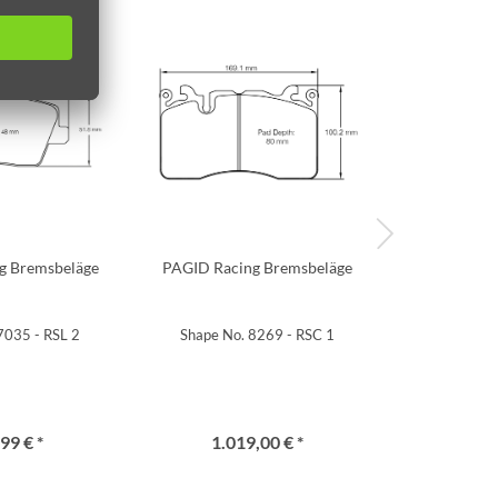
g Bremsbeläge
PAGID Racing Bremsbeläge
PAGID Raci
7035 - RSL 2
Shape No. 8269 - RSC 1
Shape No.
99 € *
1.019,00 € *
644