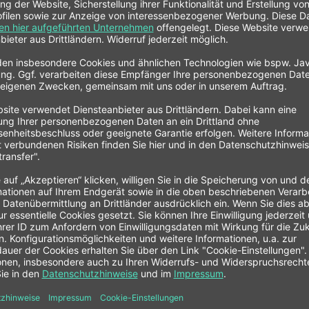
bremsbelag für den Motorsport mit einer hervorragenden Bremsleistung
cken konzipiert und bietet eine hohe Bremsstabilität und eine lange Leben
AGID Racing Bremsbeläge"
e GmbH