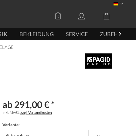
DEUTSCH
RIK
BEKLEIDUNG
SERVICE
ZUBEHÖR

BELÄGE
ab 291,00 € *
inkl. MwSt.
zzgl. Versandkosten
Variante: