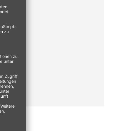
.
sdauer.