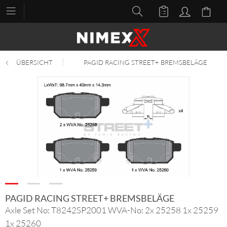
ÜBERSICHT
PAGID RACING STREET+ BREMSBELÄGE
PAGID RACING STREET+ BREMSBELÄGE
Axle Set No: T8242SP2001 WVA-No: 2x 25258 1x 25259
1x 25260